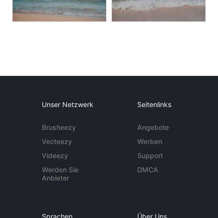
Unser Netzwerk
Seitenlinks
Brusheezy
Angebote
Vecteezy
Werben
Videezy
Support
Werden Sie
DMCA
Anbieter
Sprachen
Über Uns