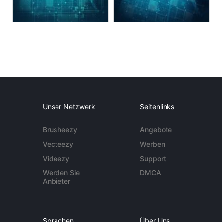
Unser Netzwerk
Seitenlinks
Brusheezy
Angebote
Vecteezy
Werben
Videezy
Support
Werden Sie
DMCA
Anbieter
Sprachen
Über Uns