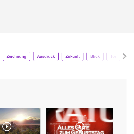
Zeichnung
Ausdruck
Zukunft
Blick
Tor
Illu