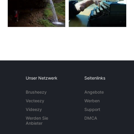
Unser Netzwerk
Seitenlinks
Brusheezy
Angebote
Vecteezy
Werben
Videezy
Support
Werden Sie
DMCA
Anbieter