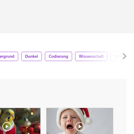
tergrund
Dunkel
Codierung
Wissenschaft
Software