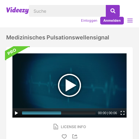
Einloggen
Anmelden
Medizinisches Pulsationswellensignal
00:00
|
00:06
LICENSE INFO