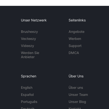
Unser Netzwerk
Seitenlinks
Brusheezy
Angebote
Vecteezy
Werben
Videezy
Support
Werden Sie
DMCA
Anbieter
Sprachen
Über Uns
English
Über uns
Español
Unser Team
Português
Unser Blog
Deutsch
Kontakt