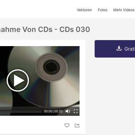
Vektoren
Fotos
Mehr Videos
nahme Von CDs - CDs 030
Grat
00:00
|
00:20