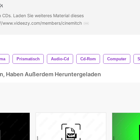
CDs. Laden Sie weiteres Material dieses
ps://www.videezy.com/members/cinemitch
sma
Prismatisch
Audio-Cd
Cd-Rom
Computer
S
ben, Haben Außerdem Heruntergeladen