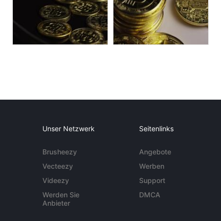
Unser Netzwerk
Seitenlinks
Brusheezy
Angebote
Vecteezy
Werben
Videezy
Support
Werden Sie
DMCA
Anbieter