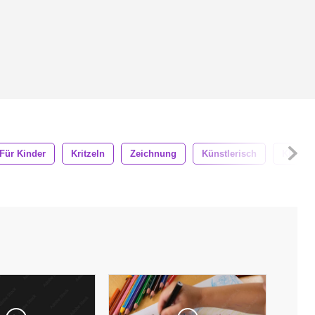
 Für Kinder
Kritzeln
Zeichnung
Künstlerisch
Klasse