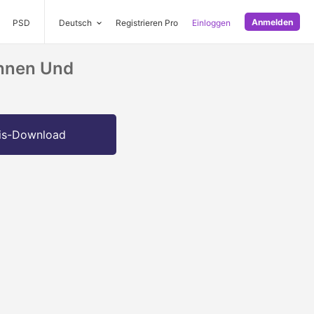
Anmelden
PSD
Deutsch
Registrieren Pro
Einloggen
chnen Und
is-Download