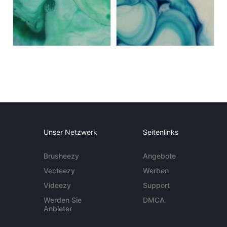
Unser Netzwerk
Seitenlinks
Brusheezy
Angebote
Vecteezy
Werben
Videezy
Support
Werden Sie
DMCA
Anbieter