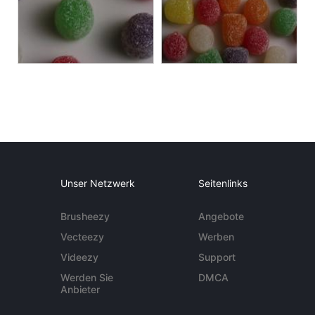
Unser Netzwerk
Seitenlinks
Brusheezy
Angebote
Vecteezy
Werben
Videezy
Support
Werden Sie
DMCA
Anbieter