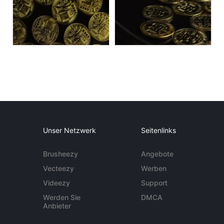
Unser Netzwerk
Seitenlinks
Brusheezy
Angebote
Vecteezy
Werben
Videezy
Support
Werden Sie
DMCA
Anbieter