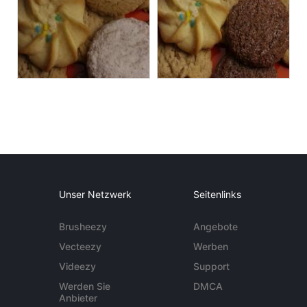
Unser Netzwerk
Seitenlinks
Brusheezy
Angebote
Vecteezy
Werben
Videezy
Support
Werden Sie
DMCA
Anbieter