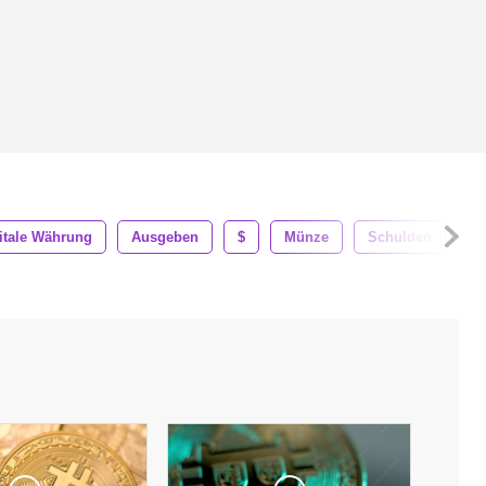
itale Währung
Ausgeben
$
Münze
Schulden
Z