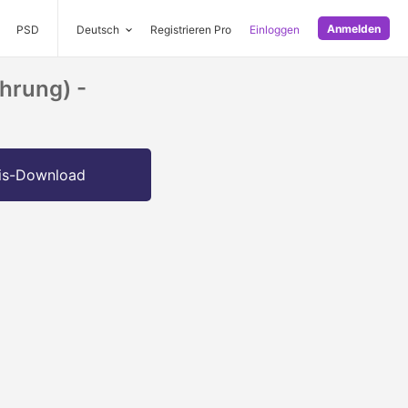
Anmelden
PSD
Deutsch
Registrieren Pro
Einloggen
hrung) -
is-Download