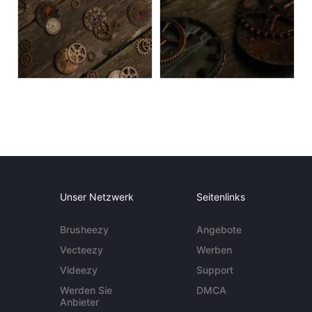
Unser Netzwerk
Seitenlinks
Brusheezy
Angebote
Vecteezy
Werben
Videezy
Support
Werden Sie
DMCA
Anbieter