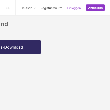
Anmelden
PSD
Deutsch
Registrieren Pro
Einloggen
Und
is-Download