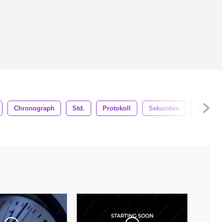
Chronograph
Std.
Protokoll
Sekunden
Tick Ta