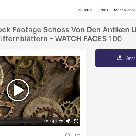
Vektoren
Fotos
Mehr Videos
ock Footage Schoss Von Den Antiken 
Ziffernblättern - WATCH FACES 100
Grat
00:00
|
00:20