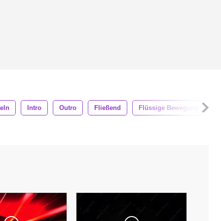
teln
Intro
Outro
Fließend
Flüssige Bewegung
B