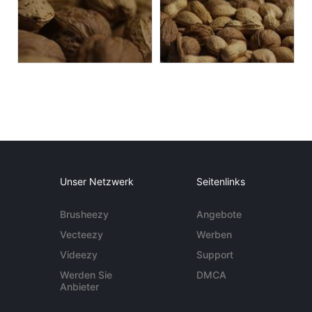
Unser Netzwerk
Seitenlinks
Brusheezy
Angebote
Vecteezy
Werben
Videezy
Support
Werden Sie
DMCA
Anbieter