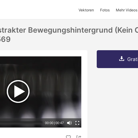
Vektoren
Fotos
Mehr Videos
strakter Bewegungshintergrund (kein 
569
Grat
00:00
|
00:47