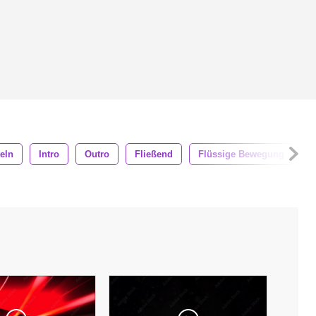
teln
Intro
Outro
Fließend
Flüssige Bewegung
B