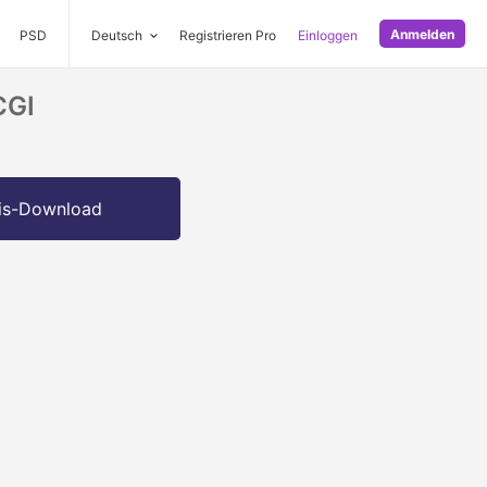
Anmelden
PSD
Deutsch
Registrieren Pro
Einloggen
CGI
is-Download