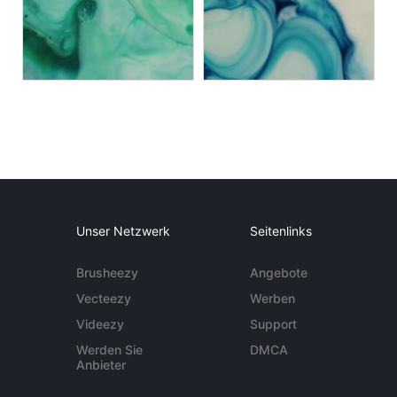
Unser Netzwerk
Seitenlinks
Brusheezy
Angebote
Vecteezy
Werben
Videezy
Support
Werden Sie
DMCA
Anbieter