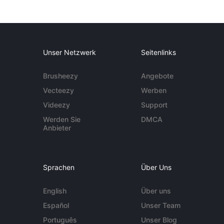
Unser Netzwerk
Seitenlinks
Brusheezy
Angebote
Vecteezy
Werben
Videezy
Support
Werden Sie
DMCA
Anbieter
Sprachen
Über Uns
English
Über uns
Español
Unser Team
Português
Unser Blog