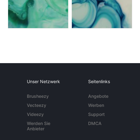
Unser Netzwerk
Seitenlinks
Brusheezy
Angebote
Vecteezy
Werben
Videezy
Support
Werden Sie
DMCA
Anbieter