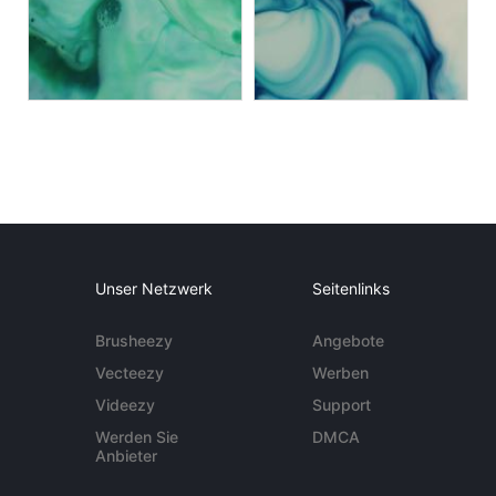
Unser Netzwerk
Seitenlinks
Brusheezy
Angebote
Vecteezy
Werben
Videezy
Support
Werden Sie
DMCA
Anbieter