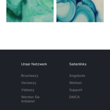
Unser Netzwerk
Seitenlinks
Brusheezy
Angebote
Vecteezy
Werben
Videezy
Support
Werden Sie
DMCA
Anbieter