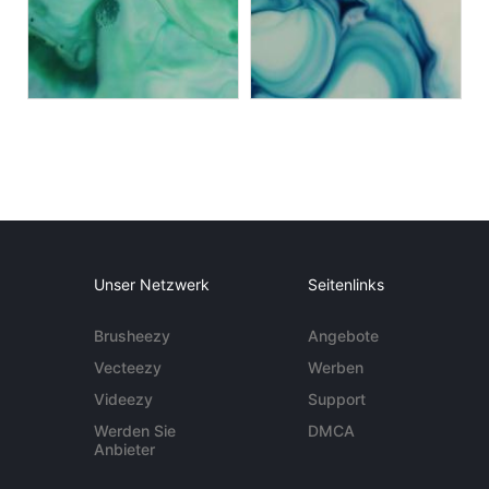
Unser Netzwerk
Seitenlinks
Brusheezy
Angebote
Vecteezy
Werben
Videezy
Support
Werden Sie
DMCA
Anbieter