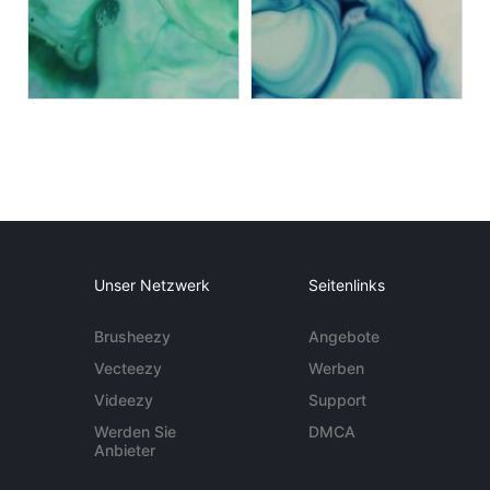
Unser Netzwerk
Seitenlinks
Brusheezy
Angebote
Vecteezy
Werben
Videezy
Support
Werden Sie
DMCA
Anbieter