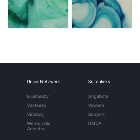
Unser Netzwerk
Seitenlinks
Brusheezy
Angebote
Vecteezy
Werben
Videezy
Support
Werden Sie
DMCA
Anbieter