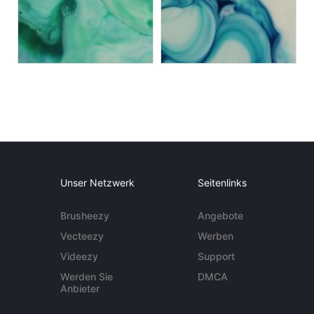
Unser Netzwerk
Seitenlinks
Brusheezy
Angebote
Vecteezy
Werben
Videezy
Support
Werden Sie
DMCA
Anbieter