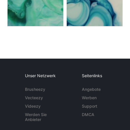
Unser Netzwerk
Seitenlinks
Brusheezy
Angebote
Vecteezy
Werben
Videezy
Support
Werden Sie
DMCA
Anbieter