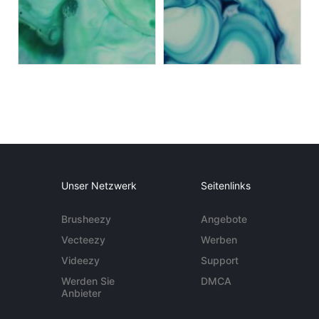
Unser Netzwerk
Seitenlinks
Brusheezy
Angebote
Vecteezy
Werben
Videezy
Support
Werden Sie
DMCA
Anbieter