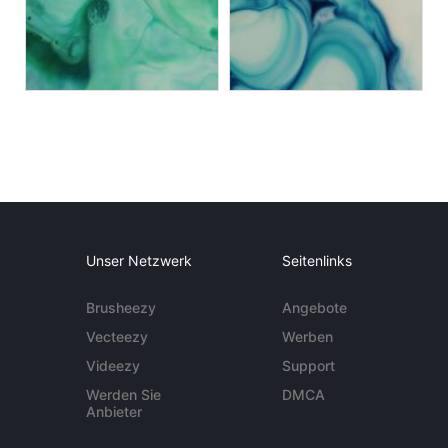
Unser Netzwerk
Seitenlinks
Brusheezy
Angebote
Vecteezy
Werben
Videezy
Support
Werden Sie
DMCA
Anbieter