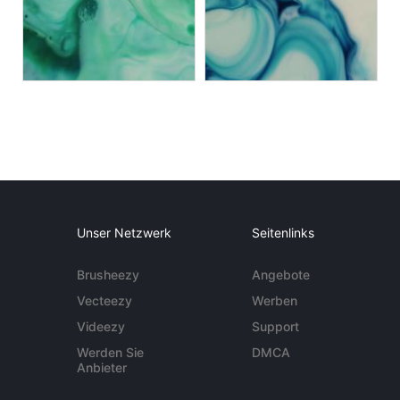
Unser Netzwerk
Seitenlinks
Brusheezy
Angebote
Vecteezy
Werben
Videezy
Support
Werden Sie
DMCA
Anbieter