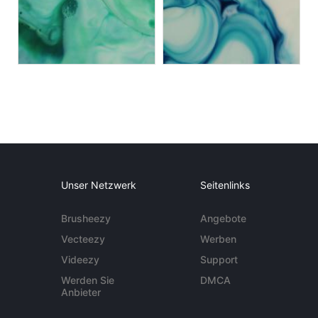
Unser Netzwerk
Seitenlinks
Brusheezy
Angebote
Vecteezy
Werben
Videezy
Support
Werden Sie
DMCA
Anbieter