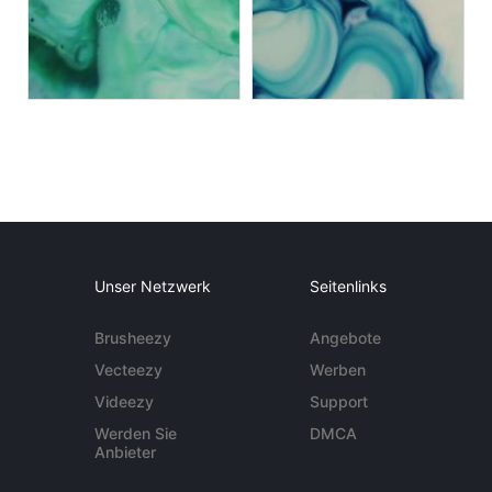
Unser Netzwerk
Seitenlinks
Brusheezy
Angebote
Vecteezy
Werben
Videezy
Support
Werden Sie
DMCA
Anbieter