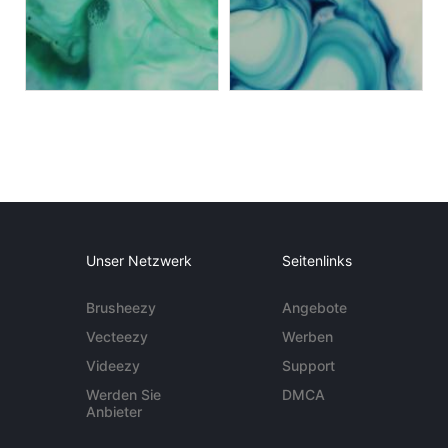
Unser Netzwerk
Seitenlinks
Brusheezy
Angebote
Vecteezy
Werben
Videezy
Support
Werden Sie
DMCA
Anbieter