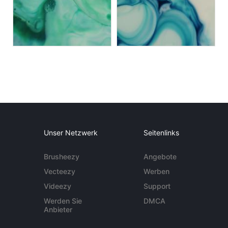
Unser Netzwerk
Seitenlinks
Brusheezy
Angebote
Vecteezy
Werben
Videezy
Support
Werden Sie
DMCA
Anbieter