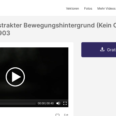
Vektoren
Fotos
Mehr Videos
strakter Bewegungshintergrund (kein 
903
Grat
00:00
|
00:40