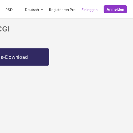
Anmelden
PSD
Deutsch
Registrieren Pro
Einloggen
CGI
is-Download