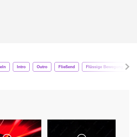
teln
Intro
Outro
Fließend
Flüssige Bewegung
B