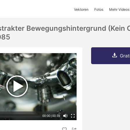
Vektoren
Fotos
Mehr Videos
strakter Bewegungshintergrund (kein 
085
Grat
00:00
|
00:39