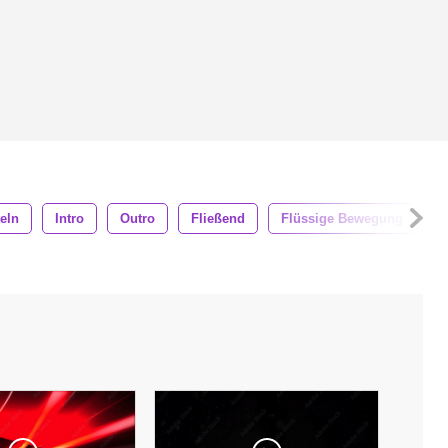
teln
Intro
Outro
Fließend
Flüssige Bewegung
B