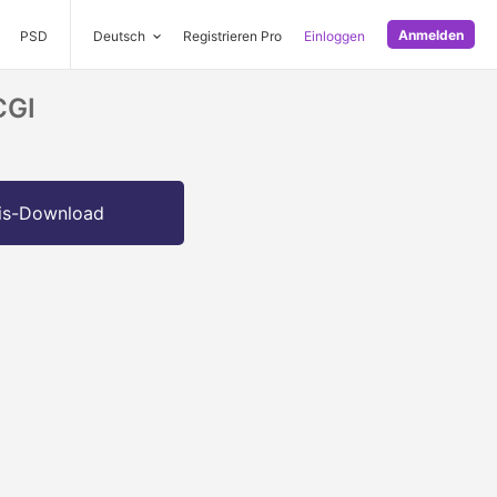
Anmelden
PSD
Deutsch
Registrieren Pro
Einloggen
CGI
is-Download