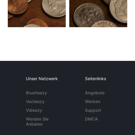
Unser Netzwerk
Seitenlinks
Brusheezy
Angebote
Vecteezy
Werben
Videezy
Support
Werden Sie
DMCA
Anbieter