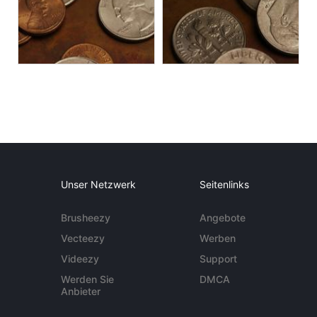
Unser Netzwerk
Seitenlinks
Brusheezy
Angebote
Vecteezy
Werben
Videezy
Support
Werden Sie
DMCA
Anbieter