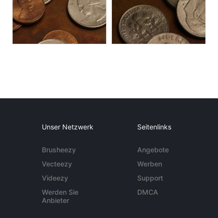
Unser Netzwerk
Seitenlinks
Brusheezy
Angebote
Vecteezy
Werben
Videezy
Support
Werden Sie
DMCA
Anbieter