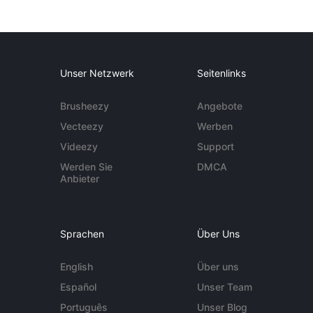
Unser Netzwerk
Seitenlinks
Brusheezy
Angebote
Vecteezy
Werben
Videezy
Support
Werden Sie
DMCA
Anbieter
Sprachen
Über Uns
English
Über uns
Español
Unser Team
Português
Unser Blog