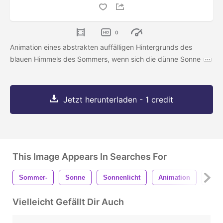
0
Animation eines abstrakten auffälligen Hintergrunds des
blauen Himmels des Sommers, wenn sich die dünne Sonne
Jetzt herunterladen - 1 credit
This Image Appears In Searches For
Sommer-
Sonne
Sonnenlicht
Animation
Bew
Vielleicht Gefällt Dir Auch