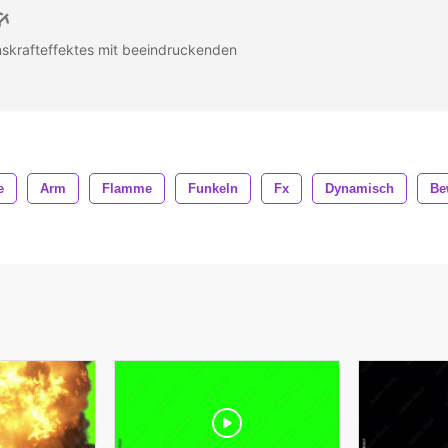
nskrafteffektes mit beeindruckenden
n
e
Arm
Flamme
Funkeln
Fx
Dynamisch
Be