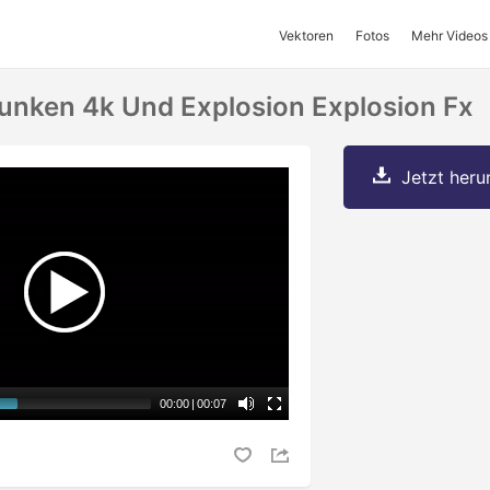
Vektoren
Fotos
Mehr Videos
nken 4k Und Explosion Explosion Fx
Jetzt herun
00:00
|
00:07