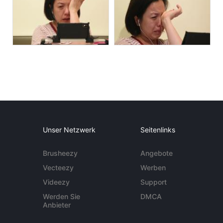
Unser Netzwerk
Seitenlinks
Brusheezy
Angebote
Vecteezy
Werben
Videezy
Support
Werden Sie
DMCA
Anbieter