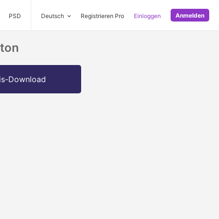
Anmelden
PSD
Deutsch
Registrieren Pro
Einloggen
tton
is-Download