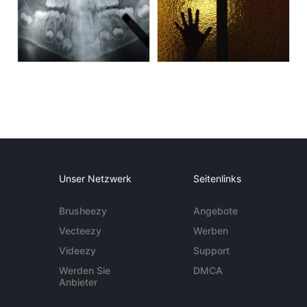
Unser Netzwerk
Seitenlinks
Brusheezy
Angebote
Vecteezy
Werben
Videezy
Support
Werden Sie
DMCA
Anbieter