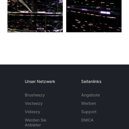
Unser Netzwerk
Seitenlinks
Brusheezy
Angebote
Vecteezy
Werben
Videezy
Support
Werden Sie
DMCA
Anbieter