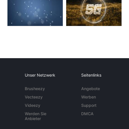
Unser Netzwerk
Seitenlinks
Brusheezy
Angebote
Vecteezy
Werben
Videezy
Support
Werden Sie
DMCA
Anbieter