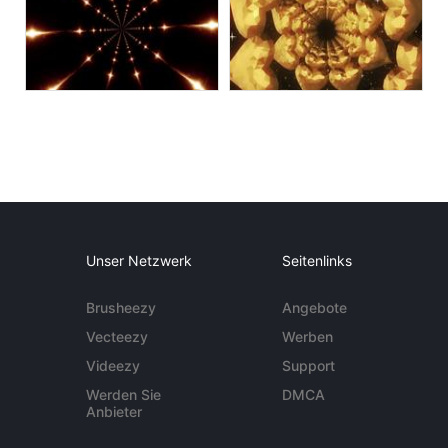
Unser Netzwerk
Seitenlinks
Brusheezy
Angebote
Vecteezy
Werben
Videezy
Support
Werden Sie
DMCA
Anbieter