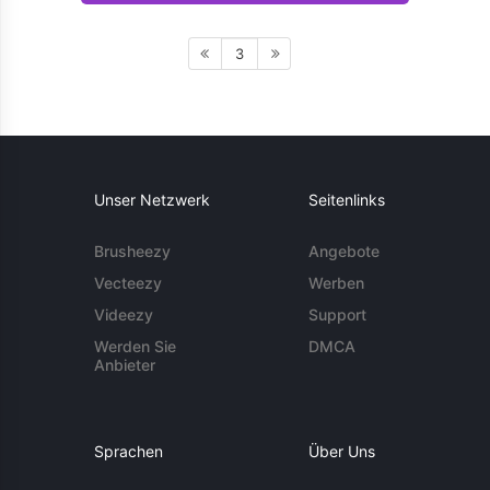
3
Unser Netzwerk
Seitenlinks
Brusheezy
Angebote
Vecteezy
Werben
Videezy
Support
Werden Sie
DMCA
Anbieter
Sprachen
Über Uns