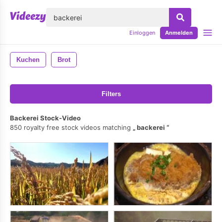
lose
Einloggen
Anmelden
Kuchen
Brot
Filters
Backerei Stock-Video
850 royalty free stock videos matching
backerei